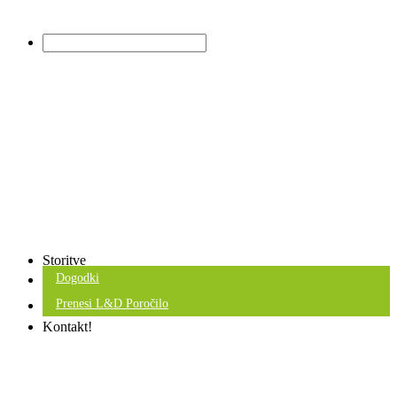
Storitve
Dogodki
Prenesi L&D Poročilo
Kontakt!