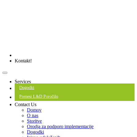
Kontakt!
Services
Dogodki
Prenesi L&D Poročilo
Contact Us
Domov
O nas
Storitve
Orodja za podporo implementacije
Dogodki