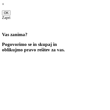
Skip
×
to
content
OK
Zapri
Vas zanima?
Pogovorimo se in skupaj in
oblikujmo pravo rešitev za vas.