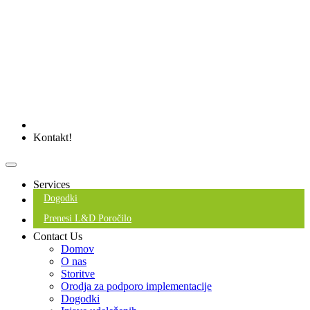
Kontakt!
Services
Dogodki
Prenesi L&D Poročilo
Contact Us
Domov
O nas
Storitve
Orodja za podporo implementacije
Dogodki