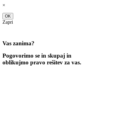
Skip
×
to
content
OK
Zapri
Vas zanima?
Pogovorimo se in skupaj in
oblikujmo pravo rešitev za vas.