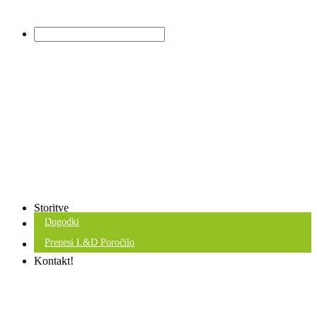
Storitve
Dogodki
Prenesi L&D Poročilo
Kontakt!