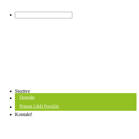
Storitve
Dogodki
Prenesi L&D Poročilo
Kontakt!