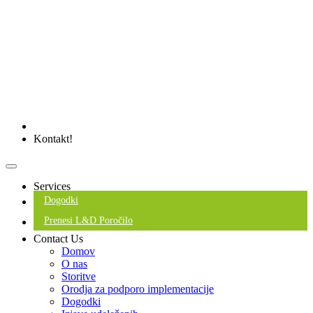
Kontakt!
Services
Dogodki
Prenesi L&D Poročilo
Contact Us
Domov
O nas
Storitve
Orodja za podporo implementacije
Dogodki