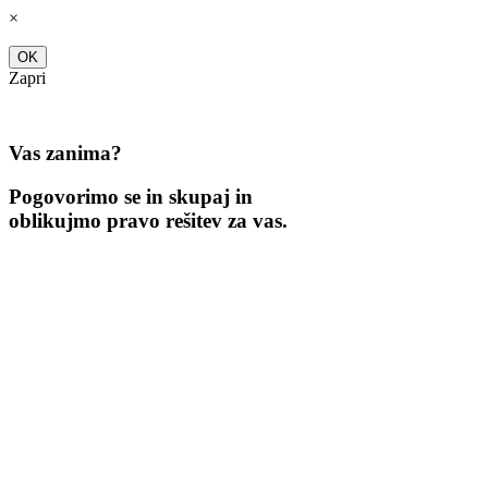
Skip
×
to
content
OK
Zapri
Vas zanima?
Pogovorimo se in skupaj in
oblikujmo pravo rešitev za vas.